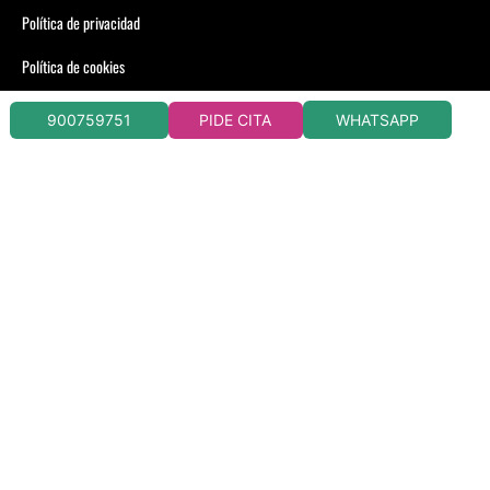
Política de privacidad
Política de cookies
WHATSAPP
900759751
PIDE CITA
CLÍNICAS DORSIA CIRUGÍA Y MEDICINA ESTÉTICA
CONSULTA CONDICIONES EN TU CLÍNICA DORSIA
LLAMADA 900759751