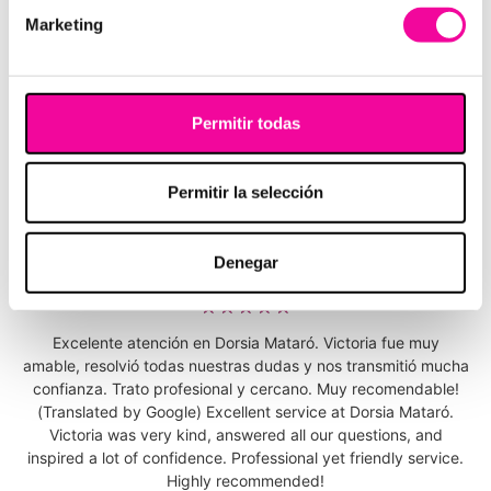
demandadas por nuestros clientes:
appointments. The results are real, exactly as I agreed from
Marketing
the beginning, and my expectations were met. I highly
recommend them.
RELLENOS FACIALES
JUAN LOZANO
Permitir todas
Gracias a ésta técnica, podemos rellenar
☆
☆
☆
☆
☆
diferentes zonas para mostrar un rostro joven,
Gran atención de Débora, muy profesional. (Translated by
armónico e hidratado. Las opciones más
Permitir la selección
Google) Débora provided excellent service and was very
demandadas para transformar tu rostro
professional.
son:
aumento de labios
, relleno de ojeras,
Denegar
aumento de pómulos, rinomodelación o surcos
SARA JURADO
nasogenianos. Luce un
rostro más joven y
☆
☆
☆
☆
☆
armónico
. ¡Estarás radiante!
Excelente atención en Dorsia Mataró. Victoria fue muy
amable, resolvió todas nuestras dudas y nos transmitió mucha
ELIMINAR ARRUGAS
confianza. Trato profesional y cercano. Muy recomendable!
(Translated by Google) Excellent service at Dorsia Mataró.
Con la ayuda del
tratamiento contra las
Victoria was very kind, answered all our questions, and
arrigas
,
podrás mostrar un rostro liso,
eliminando
inspired a lot of confidence. Professional yet friendly service.
Highly recommended!
las líneas de expresión
de la frente, entrecejos y