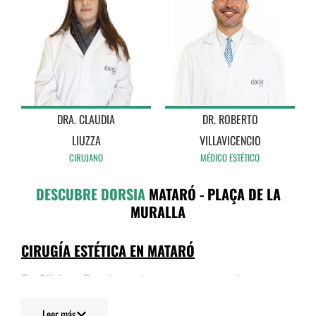
DRA. CLAUDIA
DR. ROBERTO
LIUZZA
VILLAVICENCIO
CIRUJANO
MÉDICO ESTÉTICO
DESCUBRE DORSIA
MATARÓ - PLAÇA DE LA
MURALLA
CIRUGÍA ESTÉTICA EN MATARÓ
En Clínicas Dorsia contamos con un equipo
de
expertos cirujanos
que te asesorarán sobre
todas las intervenciones de cirugía estética en
Leer más