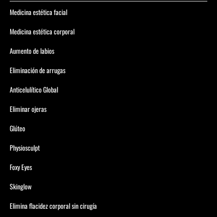
¡Conoce más sobre Dorsia Mataró!
Medicina estética facial
Medicina estética corporal
Aumento de labios
Eliminación de arrugas
Anticelulítico Global
Eliminar ojeras
Glúteo
Physiosculpt
Foxy Eyes
Skinglow
Elimina flacidez corporal sin cirugía