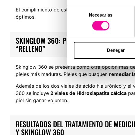
Selección
El cumplimiento de estos cuidados garantiza una r
Necesarias
de
óptimos.
consentimiento
SKINGLOW 360: PIEL MÁS FIRME, UNIFORM
“RELLENO”
Denegar
Skinglow 360 se presenta como otra opción más de 
pieles más maduras. Pieles que busquen
remediar la
Además de los dos viales de ácido hialurónico y el 
360 se incluye
2 viales de
Hidroxiapatita cálcica
par
piel sin ganar volumen.
RESULTADOS DEL TRATAMIENTO DE MEDICI
Y SKINGLOW 360