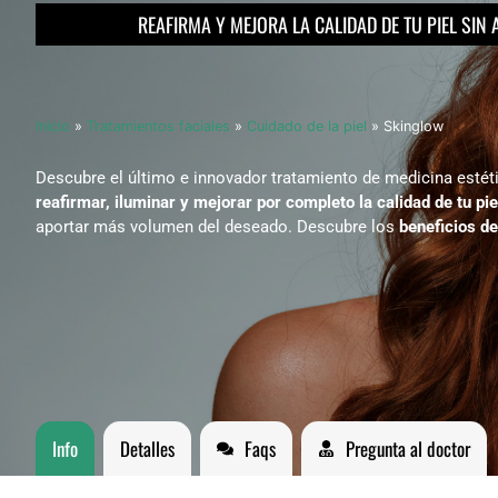
REAFIRMA Y MEJORA LA CALIDAD DE TU PIEL SI
Inicio
»
Tratamientos faciales
»
Cuidado de la piel
» Skinglow
Descubre el último e innovador tratamiento de medicina estét
reafirmar, iluminar y mejorar por completo la calidad de tu pie
aportar más volumen del deseado. Descubre los
beneficios d
Info
Detalles
Faqs
Pregunta al doctor