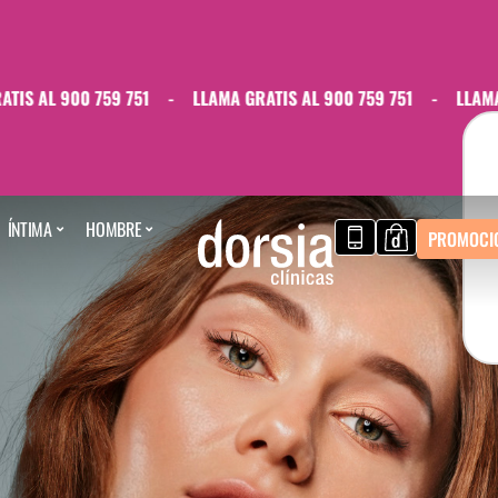
900 759 751
-
LLAMA GRATIS AL 900 759 751
-
LLAMA GRATIS
ÍNTIMA
HOMBRE
PROMOCI