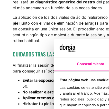
realizará un
diagnóstico genérico del rostro
del pac
el más adecuado en función de sus necesidades.
La aplicación de los dos viales de ácido hialurónic
piel
junto con el vial de
eliminación de arrugas
para 
en consulta en una única sesión. El procedimiento e
sentirá ningún tipo de molestia durante la sesión y a
rutina habitual.
CUIDADOS TRAS LA SESIÓN DE SKINGLOW
Consentimiento
Al finalizar la sesión de Skinglow, es importante q
para conseguir así potenciar los resultados del trata
Esta página web usa cookie
Evitar la exposición directa al sol
durante al me
50.
Las cookies de este sitio we
No realizar ejercicio intenso
el día del tratami
y analizar el tráfico. Ademá
Aplicar cremas calmantes o regeneradoras
se
redes sociales, publicidad y
Hidratar tu piel abundantemente
para mantener
que hayan recopilado a parti