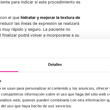
iente para indicar si este procedimiento es
o con el que
hidratar y mejorar la textura de
reducir las líneas de expresión se realizará
s muy rápido y seguro. La paciente no
l finalizar podrá volver a incorporarse a su
Detalles
ue se sigan una serie de recomendaciones
miento y cuidar tu piel:
s
nos 48 horas y utilizar protector solar SPF
b se usan para personalizar el contenido y los anuncios, ofrecer
ento para prevenir inflamaciones.
s, compartimos información sobre el uso que haga del sitio web 
gún las indicaciones del médico.
 análisis web, quienes pueden combinarla con otra información q
 los efectos del ácido hialurónico.
r del uso que haya hecho de sus servicios.