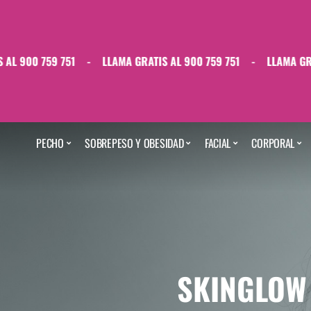
 759 751
-
LLAMA GRATIS AL 900 759 751
-
LLAMA GRATIS AL 
PECHO
SOBREPESO Y OBESIDAD
FACIAL
CORPORAL
SKINGLOW