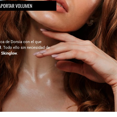
N APORTAR VOLUMEN
ica de Dorsia con el que
l
. Todo ello sin necesidad de
e Skinglow
.