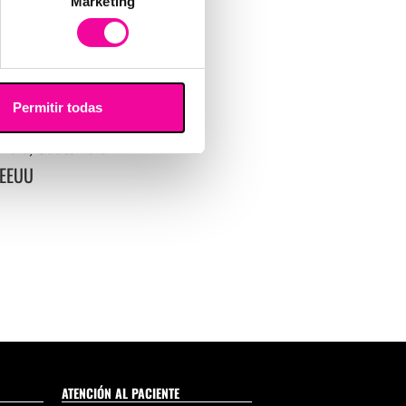
la
Marketing
temala
rd University, EEUU.
 Valencia, España
Permitir todas
Guatemala
emala, Guatemala
 EEUU
ATENCIÓN AL PACIENTE