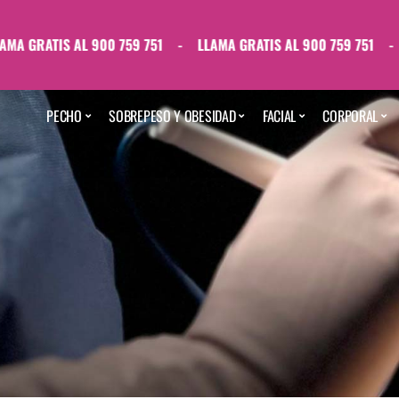
GRATIS AL 900 759 751
-
LLAMA GRATIS AL 900 759 751
-
LL
PECHO
SOBREPESO Y OBESIDAD
FACIAL
CORPORAL