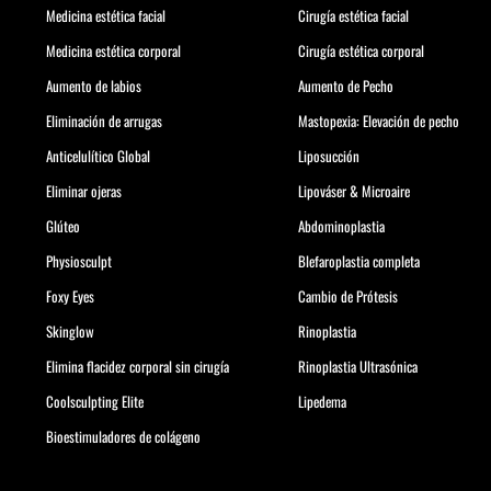
Medicina estética facial
Cirugía estética facial
Medicina estética corporal
Cirugía estética corporal
Aumento de labios
Aumento de Pecho
Eliminación de arrugas
Mastopexia: Elevación de pecho
Anticelulítico Global
Liposucción
Eliminar ojeras
Lipováser & Microaire
Glúteo
Abdominoplastia
Physiosculpt
Blefaroplastia completa
Foxy Eyes
Cambio de Prótesis
Skinglow
Rinoplastia
Elimina flacidez corporal sin cirugía
Rinoplastia Ultrasónica
Coolsculpting Elite
Lipedema
Bioestimuladores de colágeno