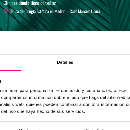
Clínicas donde tiene consulta:
Clínica de Cirugía Estética en Madrid – Calle Marcelo Usera
Detalles
s
b se usan para personalizar el contenido y los anuncios, ofrecer
s, compartimos información sobre el uso que haga del sitio web 
ter en Nutrición Clínica en Medicina, Universidad CEU Carde
 análisis web, quienes pueden combinarla con otra información q
r en Medicina Estética y Antienvejecimiento. Universidad Co
r del uso que haya hecho de sus servicios.
dicina Estética en Clínica Gaztambide con Dra. Paloma Castañ