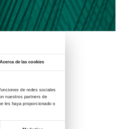
Acerca de las cookies
 funciones de redes sociales
con nuestros partners de
nal Herrera
ue les haya proporcionado o
mplutense de Madrid
o, Madrid.