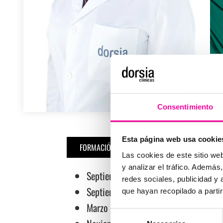
Consentimiento
Esta página web usa cookie
FORMACIÓN
OTROS
Las cookies de este sitio we
y analizar el tráfico. Ademá
Septiembre 2020 – Octubre 2021: Más
redes sociales, publicidad y
Septiembre 2016 – Julio 2017: Máste
que hayan recopilado a parti
Marzo 2017 – Abril 2017: Pasantía Me
Selección