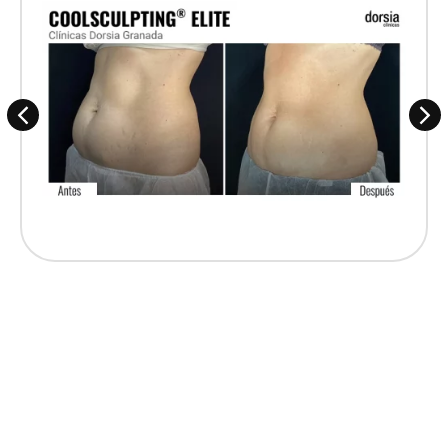
DE DORSIA
En nuestros centros contamos con una
unidad
especializada
en nutrición y sobrepeso. Allí,
podrás descubrir distintos tratamientos que te
ayudaran a sentirte a gusto contigo misma. Te
ayudaremos a
cuidar de tu salud
de la mejor
manera. Para eso, contamos con los mejores
nutricionistas de Vigo y los mejores tratamientos.
Si lo que quieres es una reducción de estómago
sin cirugía, el
balón gástrico
en Vigo es tu
tratamiento. Consiste en la colocación de un globo
de silicona durante
6 o 12 meses
en el estómago.
Nuestro equipo te acompañará durante todo el
proceso.
Nº1 EN MEDICINA ESTÉTICA EN VIGO