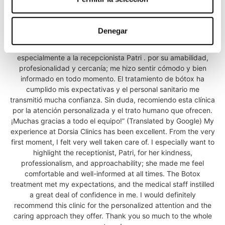
CARLOS EDUARDO
☆
☆
☆
☆
☆
Denegar
Mi experiencia en Clínicas Dorsia ha sido excelente. Desde el
primer momento me sentí muy bien atendido. Quiero destacar
especialmente a la recepcionista Patri . por su amabilidad,
profesionalidad y cercanía; me hizo sentir cómodo y bien
informado en todo momento. El tratamiento de bótox ha
cumplido mis expectativas y el personal sanitario me
transmitió mucha confianza. Sin duda, recomiendo esta clínica
por la atención personalizada y el trato humano que ofrecen.
¡Muchas gracias a todo el equipo!” (Translated by Google) My
experience at Dorsia Clinics has been excellent. From the very
first moment, I felt very well taken care of. I especially want to
highlight the receptionist, Patri, for her kindness,
professionalism, and approachability; she made me feel
comfortable and well-informed at all times. The Botox
treatment met my expectations, and the medical staff instilled
a great deal of confidence in me. I would definitely
recommend this clinic for the personalized attention and the
caring approach they offer. Thank you so much to the whole