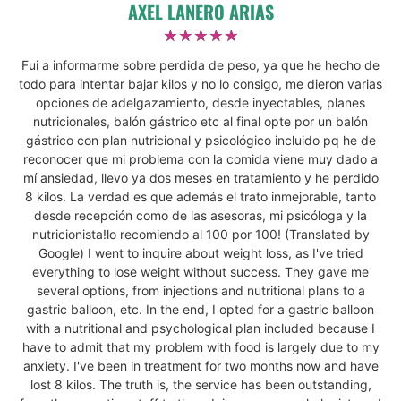
AXEL LANERO ARIAS
En nuestra clínica Dorsia en Vigo podrás descubrir
☆
☆
☆
☆
☆
distintos tratamientos de medicina estética tanto
Fui a informarme sobre perdida de peso, ya que he hecho de
faciales como corporales.
todo para intentar bajar kilos y no lo consigo, me dieron varias
Entre los tratamientos más demandados se
opciones de adelgazamiento, desde inyectables, planes
nutricionales, balón gástrico etc al final opte por un balón
encuentran los siguientes:
gástrico con plan nutricional y psicológico incluido pq he de
Ácido hialurónico
en Vigo
reconocer que mi problema con la comida viene muy dado a
mí ansiedad, llevo ya dos meses en tratamiento y he perdido
Aumento de labios
en Vigo
8 kilos. La verdad es que además el trato inmejorable, tanto
Tratamiento de arrugas
en Vigo
desde recepción como de las asesoras, mi psicóloga y la
Rejuvenecimiento facial
en Vigo
nutricionista!lo recomiendo al 100 por 100! (Translated by
Y si lo que quieres es
eliminar la celulitis
en Vigo,
Google) I went to inquire about weight loss, as I've tried
te presentamos el tratamiento innovador:
Cellfina
.
everything to lose weight without success. They gave me
several options, from injections and nutritional plans to a
gastric balloon, etc. In the end, I opted for a gastric balloon
CONOCE LOS TRATAMIENTOS ESTÉTICOS DE
with a nutritional and psychological plan included because I
DORSIA
have to admit that my problem with food is largely due to my
anxiety. I've been in treatment for two months now and have
Injerto capilar en Vigo
lost 8 kilos. The truth is, the service has been outstanding,