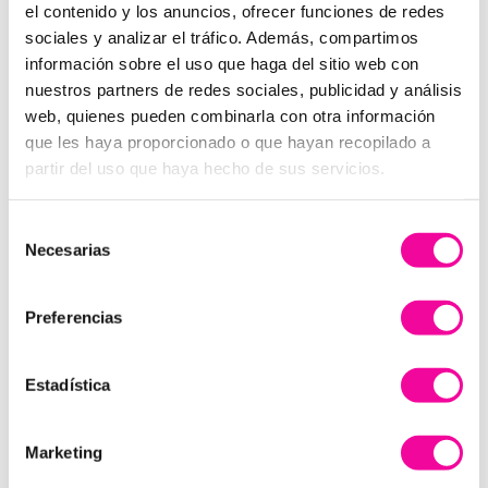
el contenido y los anuncios, ofrecer funciones de redes
Google) Excellent service from the first time I went to the
sociales y analizar el tráfico. Además, compartimos
tailor. I'm very happy with the results of the treatment. The
información sobre el uso que haga del sitio web con
doctor and nurse are wonderful. I recommend it.
nuestros partners de redes sociales, publicidad y análisis
NACHO ORTOLA
web, quienes pueden combinarla con otra información
que les haya proporcionado o que hayan recopilado a
☆
☆
☆
☆
☆
partir del uso que haya hecho de sus servicios.
Muy atentos, recomendable (Translated by Google) Very
attentive, recommended
Selección
Necesarias
de
consentimiento
Preferencias
PIDE MÁS
INFORMACIÓN
Estadística
Marketing