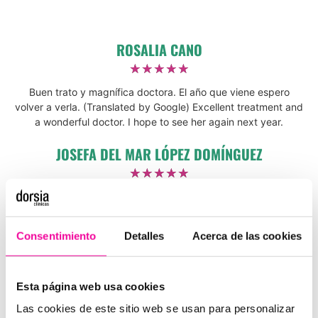
ROSALIA CANO
☆
☆
☆
☆
☆
Buen trato y magnífica doctora. El año que viene espero
volver a verla. (Translated by Google) Excellent treatment and
a wonderful doctor. I hope to see her again next year.
JOSEFA DEL MAR LÓPEZ DOMÍNGUEZ
☆
☆
☆
☆
☆
Muy profesionales y atentos (Translated by Google) Very
professional and attentive
Consentimiento
Detalles
Acerca de las cookies
JORDANA JIMÉNEZ PRADA
☆
☆
☆
☆
☆
Un trato excelente desde la primera vez que fui a costura.
Esta página web usa cookies
Muy contenta con los resultados del tratamiento. La doctora y
Las cookies de este sitio web se usan para personalizar
enfermera son un encanto. Lo recomiendo. (Translated by