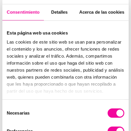
estética: efecto antiaging
Consentimiento
Detalles
Acerca de las cookies
En medicina estética, la oxigenación hiperbárica
también resulta muy útil, especialmente para
ralentizar el envejecimiento, porque:
Esta página web usa cookies
– Reduce el estrés oxidativo, uno de los grandes
Las cookies de este sitio web se usan para personalizar
responsables del envejecimiento
el contenido y los anuncios, ofrecer funciones de redes
– Renueva las capas superficiales de la piel
sociales y analizar el tráfico. Además, compartimos
– Retrasa la aparición de arrugas
información sobre el uso que haga del sitio web con
– Ayuda a prevenir las alteraciones cutáneas
nuestros partners de redes sociales, publicidad y análisis
web, quienes pueden combinarla con otra información
Por todos estos motivos, la cámara hiperbárica se ha
que les haya proporcionado o que hayan recopilado a
convertido en un complemento perfecto para los
partir del uso que haya hecho de sus servicios.
tratamientos de medicina estética antiaging.
Preguntas frecuentes sobre la
Selección
Necesarias
de
cámara hiperbárica
consentimiento
¿Qué es una cámara hiperbárica?