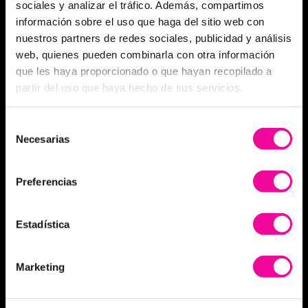
Skinglow
sociales y analizar el tráfico. Además, compartimos
información sobre el uso que haga del sitio web con
Elimina flacidez corporal sin cirugía
nuestros partners de redes sociales, publicidad y análisis
web, quienes pueden combinarla con otra información
Coolsculpting Elite
que les haya proporcionado o que hayan recopilado a
Bioestimuladores de colágeno
partir del uso que haya hecho de sus servicios.
Selección
CIRUGÍA ESTÉTICA
Necesarias
de
Cirugía estética facial
consentimiento
Cirugía estética corporal
Preferencias
Aumento de Pecho
Estadística
Mastopexia: Elevación de pecho
Liposucción
Marketing
Lipováser & Microaire