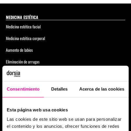
MEDICINA ESTÉTICA
Medicina estética facial
Medicina estética corporal
Aumento de labios
Eliminación de arrugas
Anticelulítico Global
Eliminar ojeras
Consentimiento
Detalles
Acerca de las cookies
Glúteo
Physiosculpt
Esta página web usa cookies
Las cookies de este sitio web se usan para personalizar
Foxy Eyes
el contenido y los anuncios, ofrecer funciones de redes