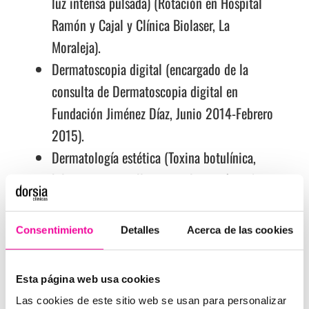
luz intensa pulsada) (Rotación en Hospital
Ramón y Cajal y Clínica Biolaser, La
Moraleja).
Dermatoscopia digital (encargado de la
consulta de Dermatoscopia digital en
Fundación Jiménez Díaz, Junio 2014-Febrero
2015).
Dermatología estética (Toxina botulínica,
hilos tensores, rellenos, peeling químico)
(Máster de dermatología Estética, Clínica
Biolaser, La Moraleja).
Consentimiento
Detalles
Acerca de las cookies
Esta página web usa cookies
OTROS
Las cookies de este sitio web se usan para personalizar