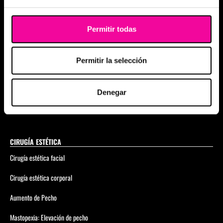
Physiosculpt
Foxy Eyes
Permitir todas
Skinglow
Permitir la selección
Elimina flacidez corporal sin cirugía
Coolsculpting Elite
Denegar
Bioestimuladores de colágeno
CIRUGÍA ESTÉTICA
Cirugía estética facial
Cirugía estética corporal
Aumento de Pecho
Mastopexia: Elevación de pecho