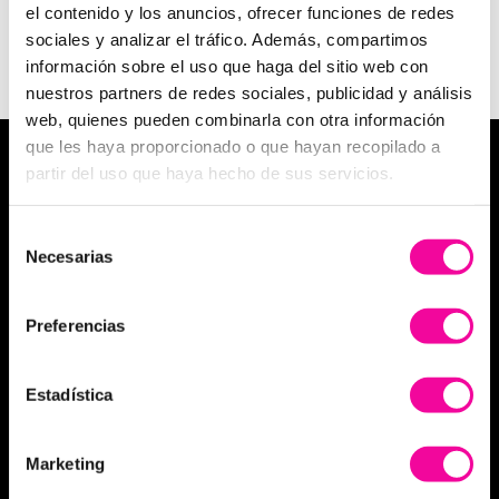
el contenido y los anuncios, ofrecer funciones de redes
sociales y analizar el tráfico. Además, compartimos
información sobre el uso que haga del sitio web con
nuestros partners de redes sociales, publicidad y análisis
web, quienes pueden combinarla con otra información
que les haya proporcionado o que hayan recopilado a
MEDICINA ESTÉTICA
partir del uso que haya hecho de sus servicios.
Medicina estética facial
Selección
Medicina estética corporal
Necesarias
de
consentimiento
Aumento de labios
Preferencias
Eliminación de arrugas
Anticelulítico Global
Estadística
Eliminar ojeras
Marketing
Glúteo