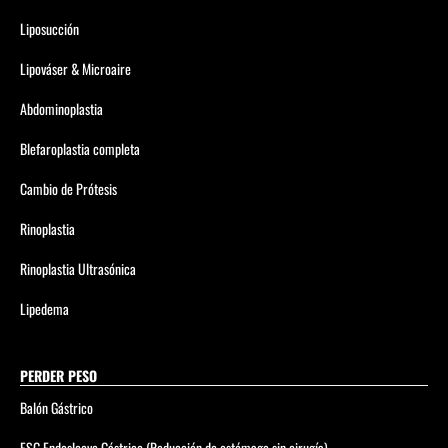
Liposucción
Lipováser & Microaire
Abdominoplastia
Blefaroplastia completa
Cambio de Prótesis
Rinoplastia
Rinoplastia Ultrasónica
Lipedema
PERDER PESO
Balón Gástrico
ESG Endosleeve Gástrico (Reducción de estómago sin cirugía)