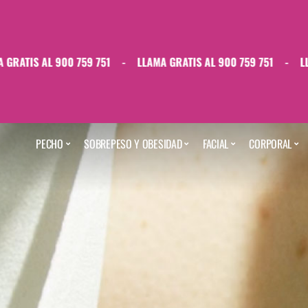
L 900 759 751
-
LLAMA GRATIS AL 900 759 751
-
LLAMA GRAT
PECHO
SOBREPESO Y OBESIDAD
FACIAL
CORPORAL