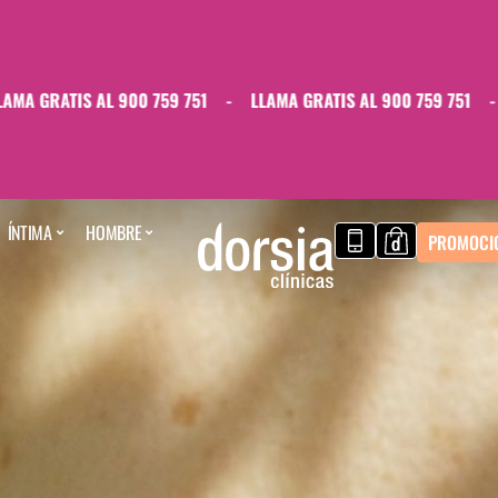
IS AL 900 759 751
-
LLAMA GRATIS AL 900 759 751
-
LLAMA G
ÍNTIMA
HOMBRE
PROMOCI