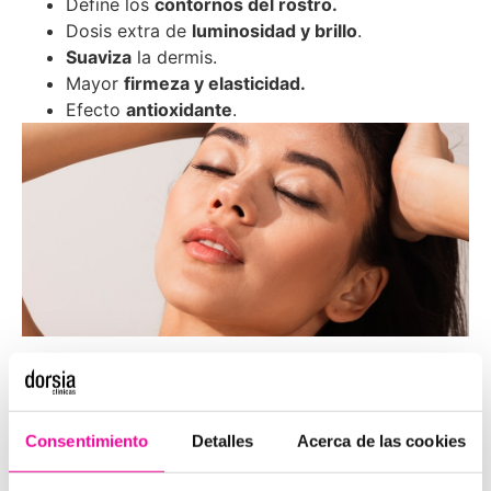
Define los
contornos del rostro.
Dosis extra de
luminosidad y brillo
.
Suaviza
la dermis.
Mayor
firmeza y elasticidad.
Efecto
antioxidante
.
Shine, el tratamiento ideal para
mejorar la hidratación y
elasticidad de la piel
Consentimiento
Detalles
Acerca de las cookies