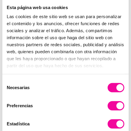
El paso del tiempo, el estrés y el envejecimiento
Esta página web usa cookies
prematuro son algunas de las principales causas de
que nuestra piel vaya perdiendo, lentamente, esa
Las cookies de este sitio web se usan para personalizar
elasticidad, firmeza, luminosidad y brillo de años
el contenido y los anuncios, ofrecer funciones de redes
atrás.
sociales y analizar el tráfico. Además, compartimos
información sobre el uso que haga del sitio web con
Ante esa situación Dorsia ha creado un nuevo
nuestros partners de redes sociales, publicidad y análisis
tratamiento para combatir estas molestias en la piel
web, quienes pueden combinarla con otra información
tan frecuentes: Shine. Esta técnica de
mesoterapia
que les haya proporcionado o que hayan recopilado a
con ácido hialurónico no reticulado
se aplica por
partir del uso que haya hecho de sus servicios.
medio de
pequeñas microinyecciones indoloras
en
las zonas que más lo necesiten.
Selección
Gracias a este método se puede llegar a penetrar en
Necesarias
de
las capas más profundas de la piel y
prolongar así el
consentimiento
efecto que el ácido hialurónico
tiene en el rostro.
Preferencias
El resultado es una
piel mucho más hidratada y con
un brillo natural
. Todo el mundo se dará cuenta que
Estadística
te has hecho algo, sin saber exactamente qué es.