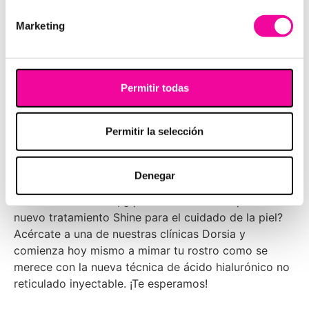
Pero esto no es todo. Si hay algo que nos tiene
Marketing
absolutamente enamoradas de este tratamiento
facial es, sin duda alguna, su capacidad para prevenir
la aparición de arrugas y mejorar también las
posibles alteraciones cutáneas de las capas más
Permitir todas
superficiales del rostro.
El efecto en la dermis es prácticamente de
Permitir la selección
inmediato. Por eso, se posiciona para ser uno de los
tratamientos anti-aging flash de esta nueva
temporada.
Denegar
Sabiendo todo esto, ¿quién no se anima a probar el
nuevo tratamiento Shine para el cuidado de la piel?
Acércate a una de nuestras clínicas Dorsia y
comienza hoy mismo a mimar tu rostro como se
merece con la nueva técnica de ácido hialurónico no
reticulado inyectable. ¡Te esperamos!