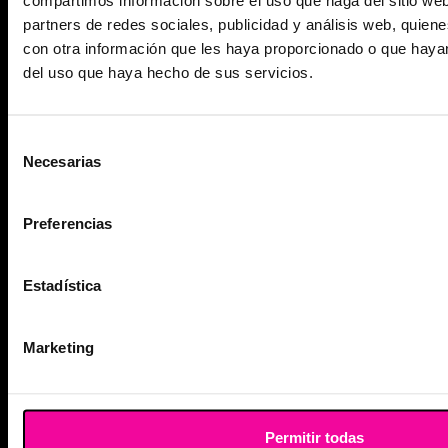
Liposucción
partners de redes sociales, publicidad y análisis web, quie
con otra información que les haya proporcionado o que hayan
Lipováser & Microaire
del uso que haya hecho de sus servicios.
Abdominoplastia
Blefaroplastia completa
Selección
Necesarias
de
Cambio de Prótesis
consentimiento
Rinoplastia
Preferencias
Rinoplastia Ultrasónica
Estadística
Lipedema
Marketing
PERDER PESO
Balón Gástrico
ESG Endosleeve Gástrico (Reducción de estómago sin cirugía)
Permitir todas