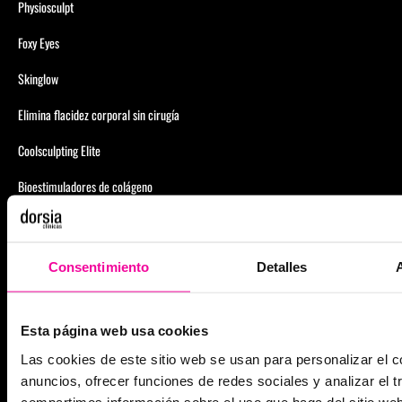
Physiosculpt
Foxy Eyes
Skinglow
Elimina flacidez corporal sin cirugía
Coolsculpting Elite
Bioestimuladores de colágeno
CIRUGÍA ESTÉTICA
Consentimiento
Detalles
Cirugía estética facial
Cirugía estética corporal
Esta página web usa cookies
Aumento de Pecho
Las cookies de este sitio web se usan para personalizar el c
anuncios, ofrecer funciones de redes sociales y analizar el t
Mastopexia: Elevación de pecho
compartimos información sobre el uso que haga del sitio we