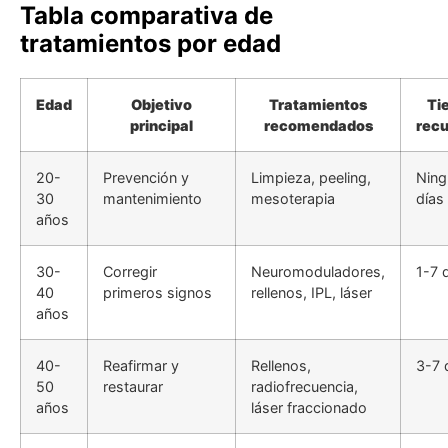
Tabla comparativa de
tratamientos por edad
Edad
Objetivo
Tratamientos
Ti
principal
recomendados
rec
20-
Prevención y
Limpieza, peeling,
Ning
30
mantenimiento
mesoterapia
días
años
30-
Corregir
Neuromoduladores,
1-7 
40
primeros signos
rellenos, IPL, láser
años
40-
Reafirmar y
Rellenos,
3-7 
50
restaurar
radiofrecuencia,
años
láser fraccionado