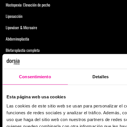
Mastopexia: Elevación de pecho
Liposucción
Lipováser & Microaire
Abdominoplastia
Blefaroplastia completa
Cambio de Prótesis
Rinoplastia
Consentimiento
Detalles
Rinoplastia Ultrasónica
Lipedema
Esta página web usa cookies
Las cookies de este sitio web se usan para personalizar el c
funciones de redes sociales y analizar el tráfico. Además, 
PERDER PESO
uso que haga del sitio web con nuestros partners de redes so
Balón Gástrico
quienes pueden combinarla con otra información que les ha