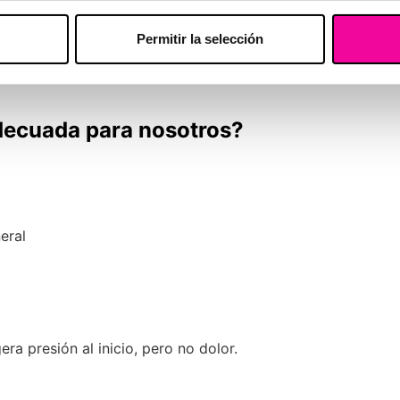
Progresivos
Flacidez leve, celulitis
Permitir la selección
adecuada para nosotros?
eral
era presión al inicio, pero no dolor.