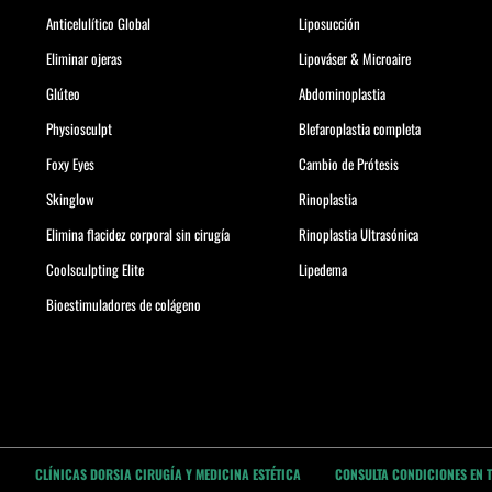
Anticelulítico Global
Liposucción
Eliminar ojeras
Lipováser & Microaire
Glúteo
Abdominoplastia
Physiosculpt
Blefaroplastia completa
Foxy Eyes
Cambio de Prótesis
Skinglow
Rinoplastia
Elimina flacidez corporal sin cirugía
Rinoplastia Ultrasónica
Coolsculpting Elite
Lipedema
Bioestimuladores de colágeno
CLÍNICAS DORSIA CIRUGÍA Y MEDICINA ESTÉTICA
CONSULTA CONDICIONES EN 