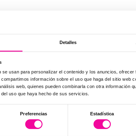
Detalles
s
mos esperar?
b se usan para personalizar el contenido y los anuncios, ofrecer
s, compartimos información sobre el uso que haga del sitio web 
 análisis web, quienes pueden combinarla con otra información q
r del uso que haya hecho de sus servicios.
Resultados
Candidato ideal
Preferencias
Estadística
1-3 meses
Grasa localizada, IMC normal
Inmediatos
Volumen graso mayor