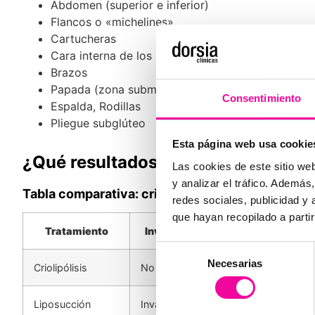
Abdomen (superior e inferior)
Flancos o «michelines»
Cartucheras
Cara interna de los muslos
Brazos
Papada (zona submental)
Consentimiento
Espalda, Rodillas
Pliegue subglúteo
Esta página web usa cookie
¿Qué resultados y beneficios pode
Las cookies de este sitio we
y analizar el tráfico. Ademá
Tabla comparativa: criolipólisis vs. alternativas
redes sociales, publicidad y
que hayan recopilado a parti
Tratamiento
Invasividad
Recuperación
Selección
Necesarias
de
Criolipólisis
No invasivo
Inmediata
consentimiento
Liposucción
Invasivo
Semanas