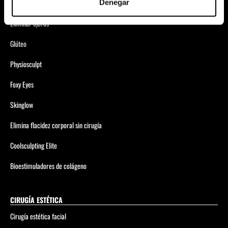
Anticelulítico Global
Denegar
Eliminar ojeras
Glúteo
Physiosculpt
Foxy Eyes
Skinglow
Elimina flacidez corporal sin cirugía
Coolsculpting Elite
Bioestimuladores de colágeno
CIRUGÍA ESTÉTICA
Cirugía estética facial