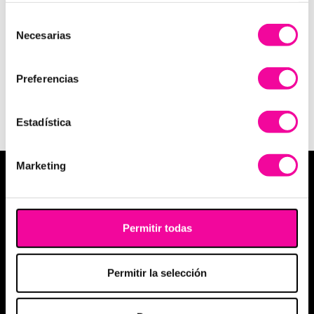
INFORMACIÓN
Selección
Necesarias
de
consentimiento
Preferencias
Ver Política privacidad y protección de datos
Ver Suscripción a la Newsletter
Estadística
Marketing
MEDICINA ESTÉTICA
Medicina estética facial
Permitir todas
Medicina estética corporal
Aumento de labios
Permitir la selección
Eliminación de arrugas