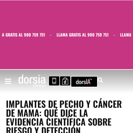
 GRATIS AL 900 759 751
-
LLAMA GRATIS AL 900 759 751
-
LLAMA GR
IMPLANTES DE PECHO Y CÁNCER
DE MAMA: QUÉ DICE LA
EVIDENCIA CIENTÍFICA SOBRE
RIESGO Y DETECCIÓN