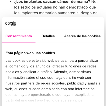
¿Los implantes causan cáncer de mama?
No,
los estudios actuales no han demostrado que
los implantes mamarios aumenten el riesgo de
cáncer de mama común.
¿Qué es el BIA-ALCL y con qué frecuencia
ocurre?
Es un tipo raro de linfoma no Hodgkin.
En España se registraron 102 casos entre 2012
Consentimiento
Detalles
Acerca de las cookies
y 2024.
¿Cómo influye un implante en la mamografía?
Los implantes pueden dificultar la visualización
Esta página web usa cookies
completa del tejido mamario.
Las cookies de este sitio web se usan para personalizar
¿Cada cuánto debo revisar mis implantes?
el contenido y los anuncios, ofrecer funciones de redes
Recomendamos realizar una revisión clínica
sociales y analizar el tráfico. Además, compartimos
anual.
información sobre el uso que haga del sitio web con
nuestros partners de redes sociales, publicidad y análisis
web, quienes pueden combinarla con otra información
que les haya proporcionado o que hayan recopilado a
PIDE MÁS
partir del uso que haya hecho de sus servicios.