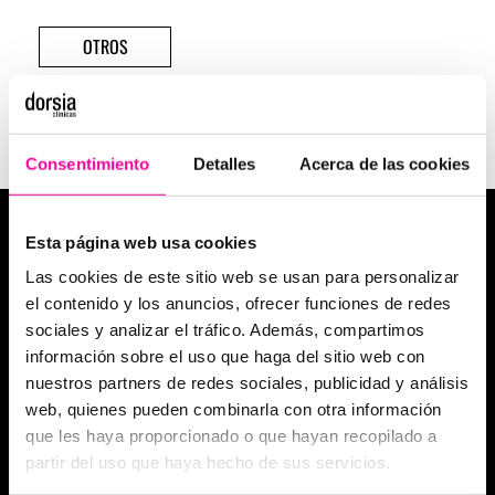
OTROS
Consentimiento
Detalles
Acerca de las cookies
MEDICINA ESTÉTICA
Esta página web usa cookies
Medicina estética facial
Las cookies de este sitio web se usan para personalizar
el contenido y los anuncios, ofrecer funciones de redes
Medicina estética corporal
sociales y analizar el tráfico. Además, compartimos
información sobre el uso que haga del sitio web con
Aumento de labios
nuestros partners de redes sociales, publicidad y análisis
Eliminación de arrugas
web, quienes pueden combinarla con otra información
que les haya proporcionado o que hayan recopilado a
Anticelulítico Global
partir del uso que haya hecho de sus servicios.