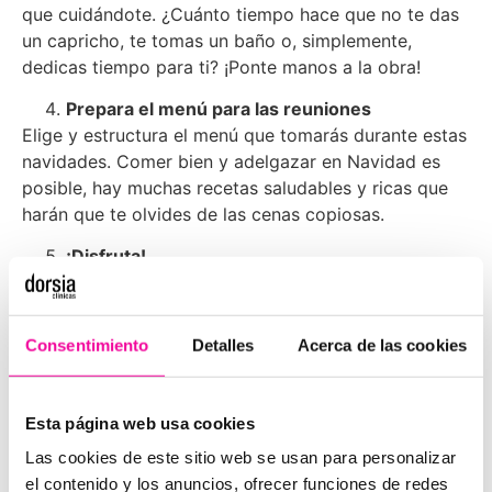
que cuidándote. ¿Cuánto tiempo hace que no te das
un capricho, te tomas un baño o, simplemente,
dedicas tiempo para ti? ¡Ponte manos a la obra!
Prepara el menú para las reuniones
Elige y estructura el menú que tomarás durante estas
navidades. Comer bien y adelgazar en Navidad es
posible, hay muchas recetas saludables y ricas que
harán que te olvides de las cenas copiosas.
¡Disfruta!
Mantén tus hábitos de vida saludable, pero disfruta la
Navidad. Busca retos divertidos para navidad para
hacerlos en familia, da un largo paseo por el
Consentimiento
Detalles
Acerca de las cookies
mercado navideño más cercano, escucha
villancicos… En definitiva, ¡disfruta la Navidad!
Esta página web usa cookies
Encuentra más
consejos para adelgazar en navidad
aquí.
Las cookies de este sitio web se usan para personalizar
el contenido y los anuncios, ofrecer funciones de redes