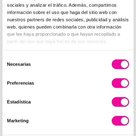
sociales y analizar el tráfico. Además, compartimos
información sobre el uso que haga del sitio web con
nuestros partners de redes sociales, publicidad y análisis
web, quienes pueden combinarla con otra información
que les haya proporcionado o que hayan recopilado a
partir del uso que haya hecho de sus servicios.
Selección
Necesarias
de
Entonces, ¿es posible disfrutar de
consentimiento
la Navidad y perder peso al mismo
Preferencias
tiempo?
¡Sí! El reto navidad by Minerva es posible gracias a
Estadística
nuestras dietas:
Te haremos un
menú navideño acorde a tu
Marketing
dieta
con el que no pasarás hambre
Te daremos
consejos nutricionales
para saber