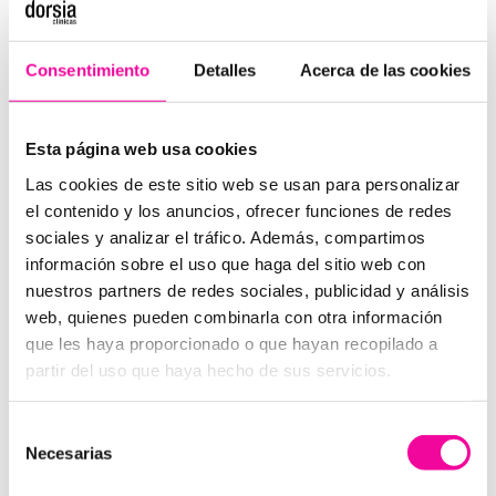
tasa de satisfacción ascienda al 94,5% de promedio
entre todas las pacientes que apuestan por ellos.
Consentimiento
Detalles
Acerca de las cookies
#6 Porcentaje mínimo de ruptura
Su excelente proceso de fabricación ha ayudado a
reducir al mínimo la tasa de ruptura durante el
Esta página web usa cookies
proceso de implantación. Con estas
prótesis se
Las cookies de este sitio web se usan para personalizar
encuentra por debajo del 0,1%.
el contenido y los anuncios, ofrecer funciones de redes
sociales y analizar el tráfico. Además, compartimos
#7 Mayor resistencia y elasticidad de los
información sobre el uso que haga del sitio web con
implantes de pecho
nuestros partners de redes sociales, publicidad y análisis
La membrana de estas prótesis mamarias se
web, quienes pueden combinarla con otra información
caracteriza por ser
mucho más resistente y elástica
que les haya proporcionado o que hayan recopilado a
que otros tipos de implantes de pecho
. Esto facilita
partir del uso que haya hecho de sus servicios.
el proceso de inserción y la posibilidad de realizar
incisiones en la zona mamaria mucho más
Selección
pequeñas
.
Necesarias
de
consentimiento
Te aseguramos que al finalizar el proceso de