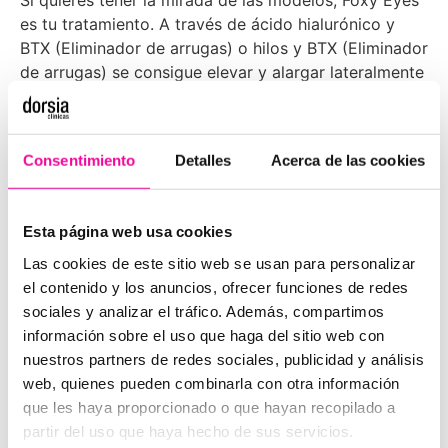
Si quieres tener la mirada de las modelos, Foxy Eyes
es tu tratamiento. A través de ácido hialurónico y
BTX (Eliminador de arrugas) o hilos y BTX (Eliminador
de arrugas) se consigue elevar y alargar lateralmente
la cola de la ceja. El resultado final es una mirada
atractiva con efecto “foxy”.
Consentimiento
Detalles
Acerca de las cookies
Blefaroplastia
La blefaroplastia es una de las cirugías más
demandadas tras el confinamiento ya que les hemos
Esta página web usa cookies
dado más importancia a la mirada. Esta cirugía
Las cookies de este sitio web se usan para personalizar
consigue eliminar la piel y bolsas sobrantes,
el contenido y los anuncios, ofrecer funciones de redes
rejuveneciendo la mirada sin realizar cambios en tu
sociales y analizar el tráfico. Además, compartimos
expresión.
información sobre el uso que haga del sitio web con
nuestros partners de redes sociales, publicidad y análisis
web, quienes pueden combinarla con otra información
que les haya proporcionado o que hayan recopilado a
PIDE MÁS
partir del uso que haya hecho de sus servicios.