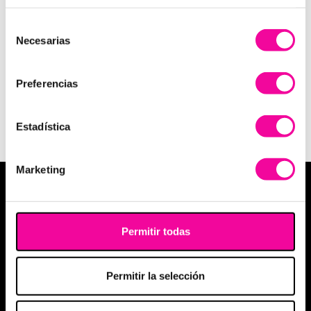
INFORMACIÓN
Selección
Necesarias
de
consentimiento
Preferencias
Ver Política privacidad y protección de datos
Ver Suscripción a la Newsletter
Estadística
Marketing
MEDICINA ESTÉTICA
Medicina estética facial
Permitir todas
Medicina estética corporal
Aumento de labios
Permitir la selección
Eliminación de arrugas