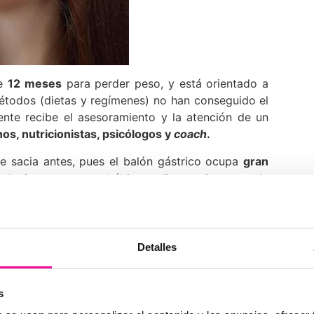
de
12 meses
para perder peso, y está orientado a
todos (dietas y regímenes) no han conseguido el
ente recibe el asesoramiento y la atención de un
os, nutricionistas, psicólogos y
coach
.
se sacia antes, pues el balón gástrico ocupa
gran
dquieren nuevos hábitos alimentarios que le
tiempo prolongado.
 la
reeducación alimentaria
(fase vital para que el
a más y el tamaño se puede variar en función de la
Detalles
able?
s