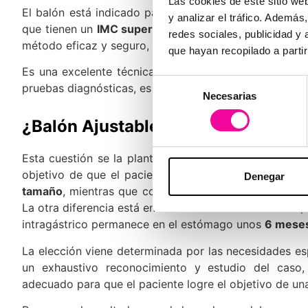
Las cookies de este sitio we
El balón está indicado para pacientes con problem
y analizar el tráfico. Ademá
que tienen un
IMC superior a 25
e inferior a 35
(pers
redes sociales, publicidad y
método eficaz y seguro, cuyos resultados se evidencian
que hayan recopilado a parti
Es una excelente técnica para perder peso, pero el m
Selección
pruebas diagnósticas, es quien
verifica
si el paciente 
Necesarias
de
consentimiento
¿Balón Ajustable o Balón Gástrico?
Esta cuestión se la plantean los pacientes que decid
objetivo de que el paciente baje de peso, la diferen
Denegar
tamaño
, mientras que con el gástrico una vez se ha
La otra diferencia está en la duración del tratamiento, 
intragástrico permanece en el estómago unos
6 mese
La elección viene determinada por las necesidades es
un exhaustivo reconocimiento y estudio del caso
adecuado para que el paciente logre el objetivo de un