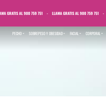
 GRATIS AL 900 759 751
-
LLAMA GRATIS AL 900 759 751
-
LL
PECHO
SOBREPESO Y OBESIDAD
FACIAL
CORPORAL