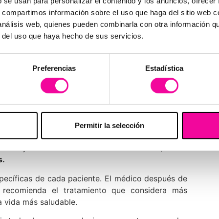
b se usan para personalizar el contenido y los anuncios, ofrecer
as de sobrepeso y obesidad mayores de
18 años
, y
s, compartimos información sobre el uso que haga del sitio web 
onas con un exceso de peso de 15 a 45 kilos). Un
 análisis web, quienes pueden combinarla con otra información q
 al día siguiente de su implantación.
r del uso que haya hecho de sus servicios.
édico tras estudiar el caso y con las pertinentes
es buen candidato para este sistema.
Preferencias
Estadística
en apostar por el Balón. Ambos métodos tienen el
cia está en que el balón ajustable puede
variar de
Permitir la selección
 colocado en el estómago, no se modífcia tamaño.
en el ajustable la
extracción se hace al año
, con el
s.
pecíficas de cada paciente. El médico después de
, recomienda el tratamiento que considera más
a vida más saludable.