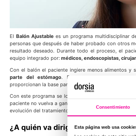
El
Balón Ajustable
es un programa multidisciplinar 
personas que después de haber probado con otros mé
resultado deseado. Durante todo el proceso, el paci
equipo integrado por:
médicos, endoscopistas, cirujan
Con el balón el paciente ingiere menos alimentos y 
parte del estómago
. Durante estos meses, se a
proporcionan la base para lograr el éxito durante un 
Con este programa se logra perder más peso porque
paciente no vuelva a ganar el peso de nuevo) se alarg
Consentimiento
evolución del tratamiento.
¿A quién va dirigido el Balón Ajust
Esta página web usa cookie