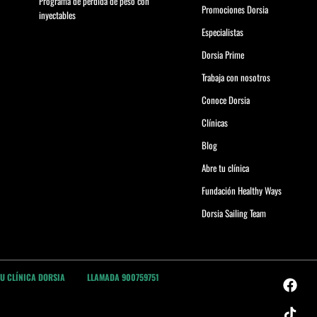
Programa de pérdida de peso con
Promociones Dorsia
inyectables
Especialistas
Dorsia Prime
Trabaja con nosotros
Conoce Dorsia
Clínicas
Blog
Abre tu clínica
Fundación Healthy Ways
Dorsia Sailing Team
TU CLÍNICA DORSIA
LLAMADA 900759751