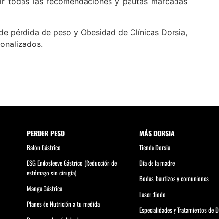
uir todas las recomendaciones y pautas marcadas
 de pérdida de peso y Obesidad de Clínicas Dorsia,
onalizados.
PERDER PESO
MÁS DORSIA
Balón Gástrico
Tienda Dorsia
ESG Endosleeve Gástrico (Reducción de
Día de la madre
estómago sin cirugía)
Bodas, bautizos y comuniones
Manga Gástrica
Laser diodo
Planes de Nutrición a tu medida
Especialidades y Tratamientos de D