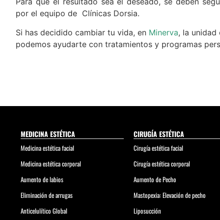
Para que el resultado sea el deseado, se deben seg
por el equipo de Clínicas Dorsia.
Si has decidido cambiar tu vida, en
Minerva
, la unidad
podemos ayudarte con tratamientos y programas pers
MEDICINA ESTÉTICA
CIRUGÍA ESTÉTICA
Medicina estética facial
Cirugía estética facial
Medicina estética corporal
Cirugía estética corporal
Aumento de labios
Aumento de Pecho
Eliminación de arrugas
Mastopexia: Elevación de pecho
Anticelulítico Global
Liposucción