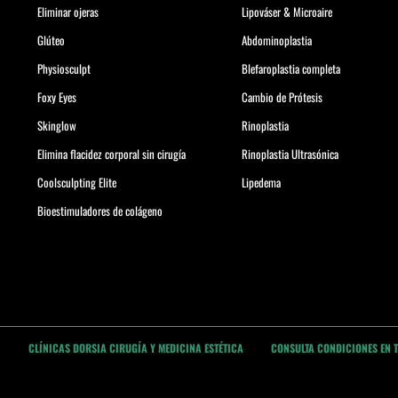
Eliminar ojeras
Lipováser & Microaire
Glúteo
Abdominoplastia
Physiosculpt
Blefaroplastia completa
Foxy Eyes
Cambio de Prótesis
Skinglow
Rinoplastia
Elimina flacidez corporal sin cirugía
Rinoplastia Ultrasónica
Coolsculpting Elite
Lipedema
Bioestimuladores de colágeno
CLÍNICAS DORSIA CIRUGÍA Y MEDICINA ESTÉTICA
CONSULTA CONDICIONES EN 