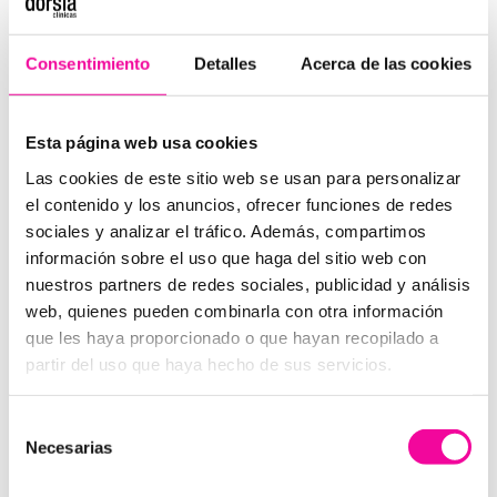
¿Qué zonas cubre la liposucción
HD?
Consentimiento
Detalles
Acerca de las cookies
Lipo HD permite llegar a las zonas con mayor
precisión ofreciendo unos resultados nunca antes
vistos.
Esta página web usa cookies
Las cookies de este sitio web se usan para personalizar
Esta técnica resulta efectiva para eliminar grasa en
el contenido y los anuncios, ofrecer funciones de redes
zonas donde se presenta más volumen, como en
sociales y analizar el tráfico. Además, compartimos
aquellas zonas difíciles o más sensibles, esculpiendo
información sobre el uso que haga del sitio web con
desde las zonas más grandes como las piernas o el
nuestros partners de redes sociales, publicidad y análisis
abdomen hasta las más pequeñas como barbilla,
web, quienes pueden combinarla con otra información
tobillos, mejillas…
que les haya proporcionado o que hayan recopilado a
En Clínicas Dorsia ponemos a disposición lo último
partir del uso que haya hecho de sus servicios.
en tecnología de liposucción. Todos nuestros
tratamientos de liposucción se realizan mediante
Selección
esta técnica. Con el compromiso para garantizar la
Necesarias
de
máxima calidad y seguridad de nuestros pacientes,
consentimiento
contamos con un equipo de profesionales que se