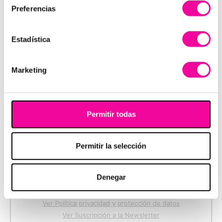
ajustarán a tus necesidades y preferencias.
Preferencias
¿Preparado para lucir el cuerpo soñado?. Pide cita e
Estadística
infórmate sobre nuestros tratamientos llamando al
900 37 37 08.
Marketing
Permitir todas
PIDE MÁS
INFORMACIÓN
Permitir la selección
Denegar
Ver Política privacidad y protección de datos
Ver Suscripción a la Newsletter