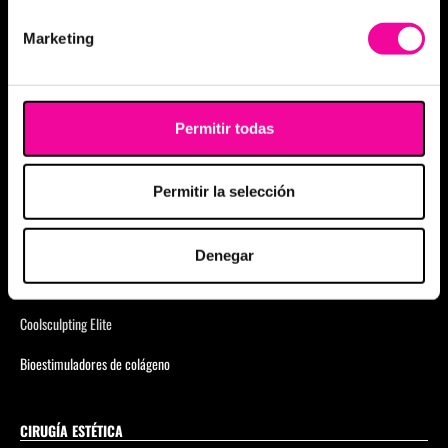
Eliminación de arrugas
Marketing
Anticelulítico Global
Eliminar ojeras
Glúteo
Permitir todas
Physiosculpt
Permitir la selección
Foxy Eyes
Skinglow
Denegar
Elimina flacidez corporal sin cirugía
Coolsculpting Elite
Bioestimuladores de colágeno
CIRUGÍA ESTÉTICA