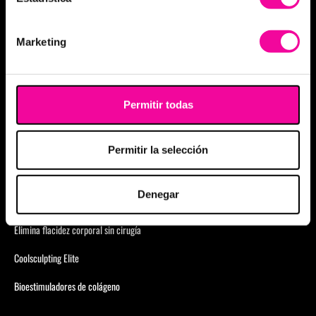
Aumento de labios
Eliminación de arrugas
Marketing
Anticelulítico Global
Eliminar ojeras
Permitir todas
Glúteo
Physiosculpt
Permitir la selección
Foxy Eyes
Denegar
Skinglow
Elimina flacidez corporal sin cirugía
Coolsculpting Elite
Bioestimuladores de colágeno