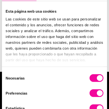
PIDE MÁS
Esta página web usa cookies
Las cookies de este sitio web se usan para personalizar
INFORMACIÓN
el contenido y los anuncios, ofrecer funciones de redes
sociales y analizar el tráfico. Además, compartimos
información sobre el uso que haga del sitio web con
nuestros partners de redes sociales, publicidad y análisis
web, quienes pueden combinarla con otra información
Ver Política privacidad y protección de datos
que les haya proporcionado o que hayan recopilado a
Ver Suscripción a la Newsletter
partir del uso que haya hecho de sus servicios.
Selección
Necesarias
de
MEDICINA ESTÉTICA
consentimiento
Medicina estética facial
Preferencias
Medicina estética corporal
Estadística