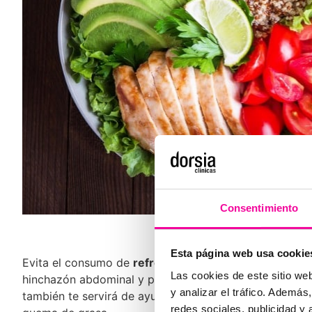
Consentimiento
No te bebas l
Esta página web usa cookie
Evita el consumo de
refrescos y gaseosas
, aunque se
Las cookies de este sitio we
hinchazón abdominal y pueden ralentizar la digestión.
y analizar el tráfico. Ademá
también te servirá de ayuda ya que está lleno de antio
redes sociales, publicidad y