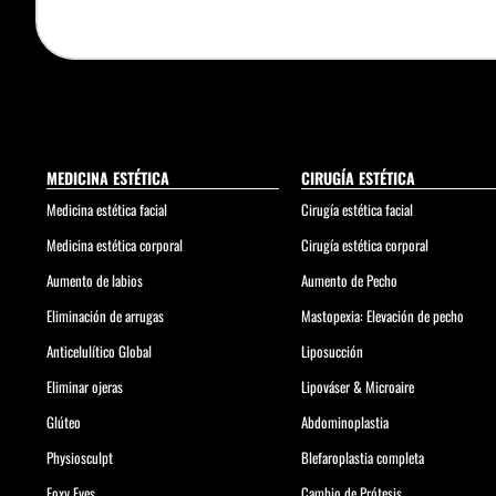
MEDICINA ESTÉTICA
CIRUGÍA ESTÉTICA
Medicina estética facial
Cirugía estética facial
Medicina estética corporal
Cirugía estética corporal
Aumento de labios
Aumento de Pecho
Eliminación de arrugas
Mastopexia: Elevación de pecho
Anticelulítico Global
Liposucción
Eliminar ojeras
Lipováser & Microaire
Glúteo
Abdominoplastia
Physiosculpt
Blefaroplastia completa
Foxy Eyes
Cambio de Prótesis