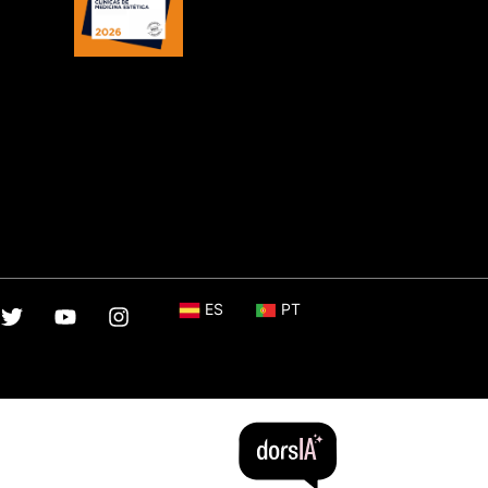
ES
PT