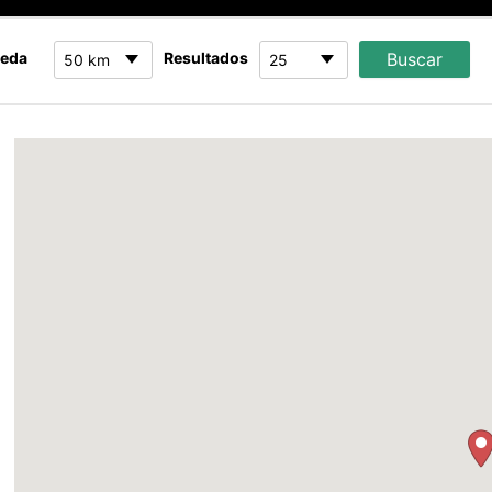
ueda
Resultados
50 km
25