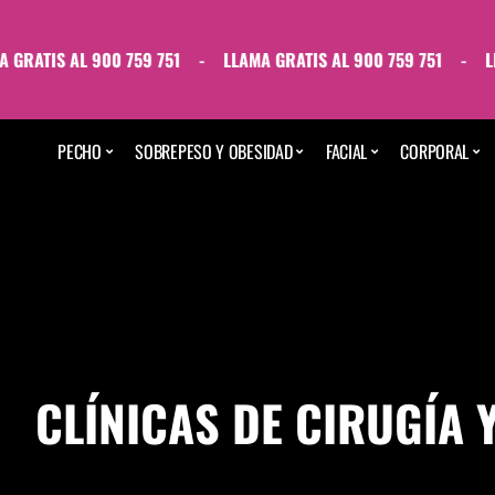
RATIS AL 900 759 751
-
LLAMA GRATIS AL 900 759 751
-
LLAM
PECHO
SOBREPESO Y OBESIDAD
FACIAL
CORPORAL
CLÍNICAS DE CIRUGÍA 