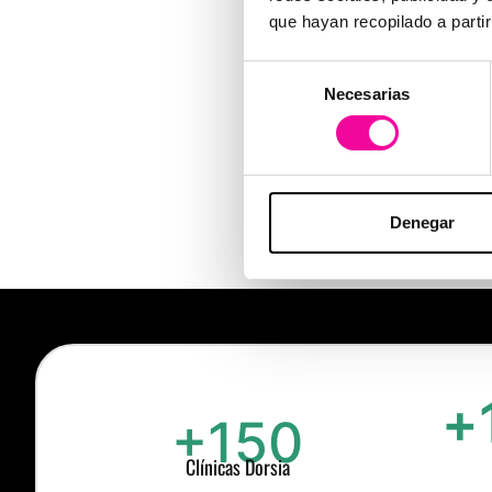
que hayan recopilado a parti
Selección
Necesarias
de
consentimiento
Denegar
+
+150
Clínicas Dorsia