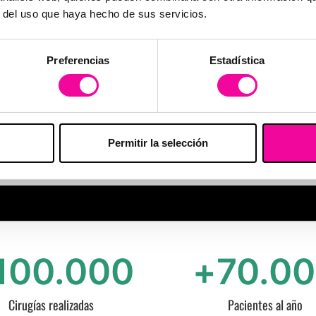
r del uso que haya hecho de sus servicios.
Somos conscientes de que la calidad es 
por eso implantamos y mantenemos el s
los requisitos de la norma ISO 9001:201
Preferencias
Estadística
compromete a mejorar continuamente y 
nuestros pacientes.
Permitir la selección
100.000
+
70.0
Cirugías realizadas
Pacientes al año